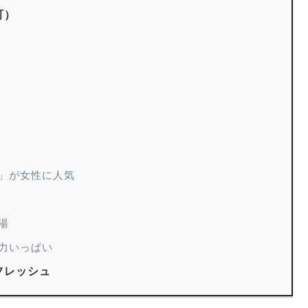
町）
）
」が女性に人気
湯
力いっぱい
フレッシュ