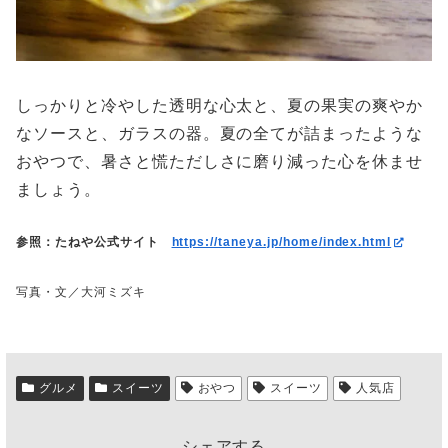
しっかりと冷やした透明な心太と、夏の果実の爽やか
なソースと、ガラスの器。夏の全てが詰まったような
おやつで、暑さと慌ただしさに磨り減った心を休ませ
ましょう。
参照：たねや公式サイト
https://taneya.jp/home/index.html
写真・文／大河ミズキ
グルメ
スイーツ
おやつ
スイーツ
人気店
シェアする