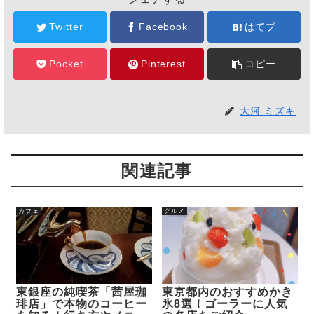
Twitter
Facebook
はてブ
Pocket
Pinterest
コピー
大河 ミズキ
関連記事
カフェ
グルメ
東銀座の純喫茶「茜屋珈
東京都内のおすすめかき
琲店」で本物のコーヒー
氷8選！ゴーラーに人気