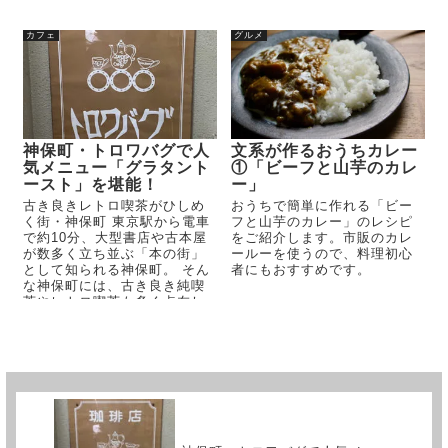
の楽しみである筆者が、
Ube...
カフェ
グルメ
神保町・トロワバグで人
文系が作るおうちカレー
気メニュー「グラタント
①「ビーフと山芋のカレ
ースト」を堪能！
ー」
古き良きレトロ喫茶がひしめ
おうちで簡単に作れる「ビー
く街・神保町 東京駅から電車
フと山芋のカレー」のレシピ
で約10分、大型書店や古本屋
をご紹介します。市販のカレ
が数多く立ち並ぶ「本の街」
ールーを使うので、料理初心
として知られる神保町。 そん
者にもおすすめです。
な神保町には、古き良き純喫
茶やレトロ喫茶も多く点在し
ています。 今回私が足を運ん
だのは、神保町...