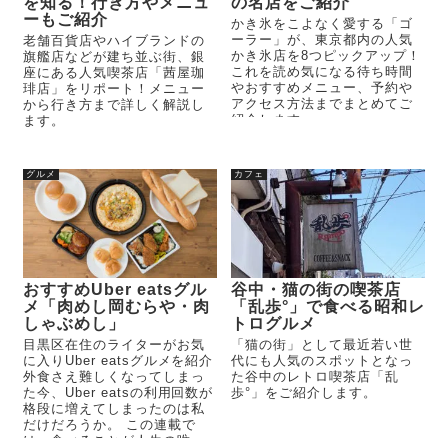
を知る！行き方やメニュ
の名店をご紹介
ーもご紹介
かき氷をこよなく愛する「ゴ
ーラー」が、東京都内の人気
老舗百貨店やハイブランドの
かき氷店を8つピックアップ！
旗艦店などが建ち並ぶ街、銀
これを読め気になる待ち時間
座にある人気喫茶店「茜屋珈
やおすすめメニュー、予約や
琲店」をリポート！メニュー
アクセス方法までまとめてご
から行き方まで詳しく解説し
紹介します。
ます。
グルメ
カフェ
おすすめUber eatsグル
谷中・猫の街の喫茶店
メ「肉めし岡むらや・肉
「乱歩°」で食べる昭和レ
しゃぶめし」
トログルメ
目黒区在住のライターがお気
「猫の街」として最近若い世
に入りUber eatsグルメを紹介
代にも人気のスポットとなっ
外食さえ難しくなってしまっ
た谷中のレトロ喫茶店「乱
た今、Uber eatsの利用回数が
歩°」をご紹介します。
格段に増えてしまったのは私
だけだろうか。 この連載で
は、食べることが人生の唯一